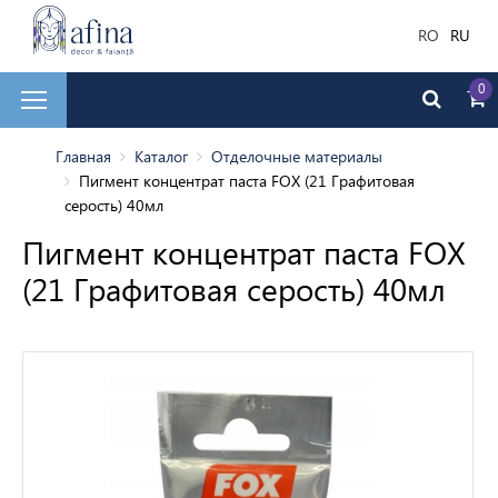
RO
RU
0
ическая плитка
Главная
Каталог
Отделочные материалы
Пигмент концентрат паста FOX (21 Графитовая
серость) 40мл
очные материалы
Пигмент концентрат паста FOX
(21 Графитовая серость) 40мл
рьера
жных работ
аска и штукатурка
ли