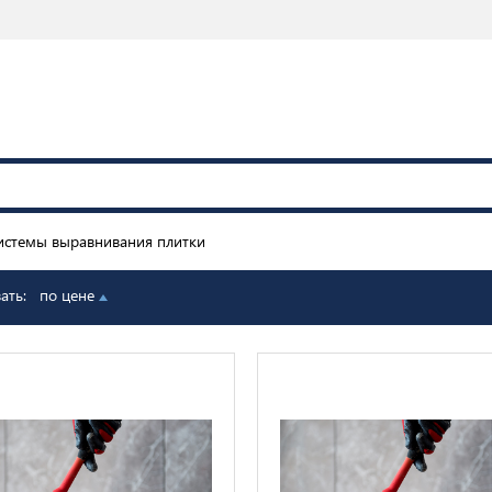
истемы выравнивания плитки
вать:
по цене