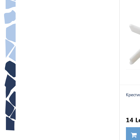
Kрести
14 L