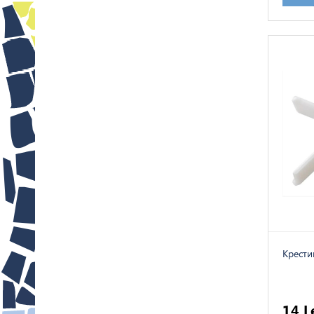
Kрести
14 L