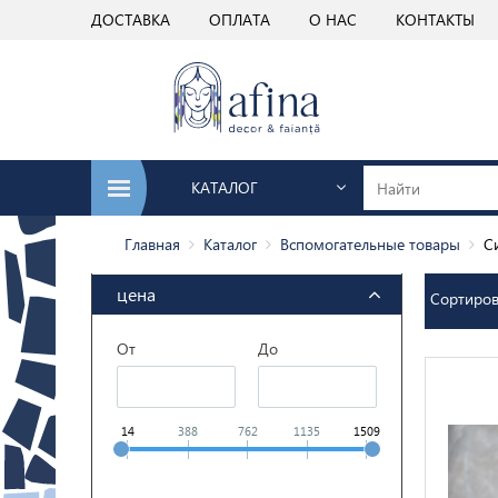
ДОСТАВКА
ОПЛАТА
О НАС
КОНТАКТЫ
КАТАЛОГ
Главная
Каталог
Вспомогательные товары
С
цена
Сортиро
От
До
14
388
762
1135
1509