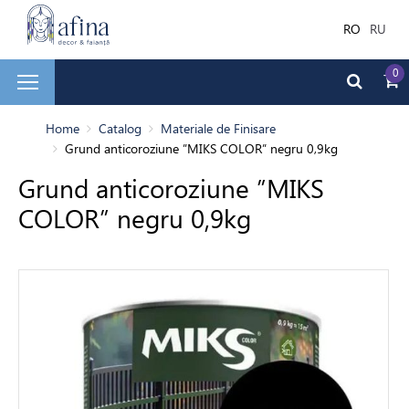
RO
RU
0
și faianță
Home
Catalog
Materiale de Finisare
Grund anticoroziune ”MIKS COLOR” negru 0,9kg
Grund anticoroziune ”MIKS
ale de Finisare
COLOR” negru 0,9kg
terior
ea decorativă
bilă