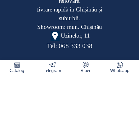
renovare.
ivrare rapidă în Chișinău și
L
suburbii.
Showroom: mun. Chișinău
Uzinelor, 11
Tel:
068 333 038
Catalog
Telegram
Viber
Whatsapp
CATALOG
RETURNAREA PRODUSULUI
CUM COMAND
NOUTĂȚI
LIVRARE
CONTACTE
DESPRE NOI