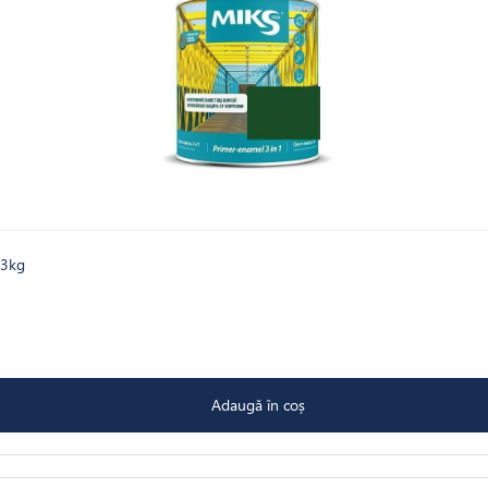
,3kg
Adaugă în coș