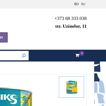
RO
RU
+373 68 333 038
str. Uzinelor, 11
er
0