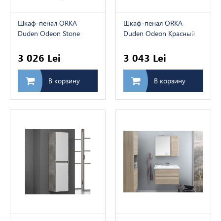
Шкаф-пенал ORKA
Шкаф-пенал ORKA
Duden Odeon Stone
Duden Odeon Красный
Venato
орех
(168x40x41021021см)
(168x40x41021021см)
3 026 Lei
3 043 Lei
В корзину
В корзину