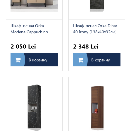
огательные товары
мнатные двери и
ат
Шкаф-пенал Orka
Шкаф-пенал Orka Dinar
Modena Cappuchino
40 Irony (138x40x32см)
Lower (87x44 см)
2 050 Lei
2 348 Lei
В корзину
В корзину