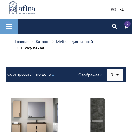
RO
RU
0
ическая плитка
Главная
Каталог
Мебель для ванной
Шкаф пенал
очные материалы
Сортировать:
по цене
Отображать:
9
ь для ванной
бой