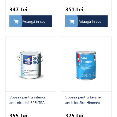
& bathroom (alba) 2L
347 Lei
351 Lei
Adaugă în coș
Adaugă în coș
Vopsea pentru interior
Vopsea pentru tavane
anti-nicotină SPEKTRA
antiblick Siro Himmea
(alba) 0,75L
ultra-mat (baza AP) - 0,9L
355 Lei
375 Lei