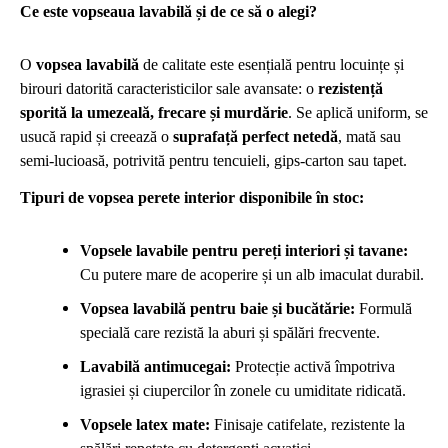
Ce este vopseaua lavabilă și de ce să o alegi?
O
vopsea lavabilă
de calitate este esențială pentru locuințe și
birouri datorită caracteristicilor sale avansate: o
rezistență
sporită la umezeală, frecare și murdărie
. Se aplică uniform, se
usucă rapid și creează o
suprafață perfect netedă
, mată sau
semi-lucioasă, potrivită pentru tencuieli, gips-carton sau tapet.
Tipuri de vopsea perete interior disponibile în stoc:
Vopsele lavabile pentru pereți interiori și tavane:
Cu putere mare de acoperire și un alb imaculat durabil.
Vopsea lavabilă pentru baie și bucătărie:
Formulă
specială care rezistă la aburi și spălări frecvente.
Lavabilă antimucegai:
Protecție activă împotriva
igrasiei și ciupercilor în zonele cu umiditate ridicată.
Vopsele latex mate:
Finisaje catifelate, rezistente la