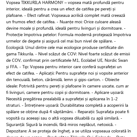
Vopsea TIKKURILA HARMONY – vopsea mată profundă pentru
interior, ideală pentru a crea un efect de catifea pe pereți și
plafoane. - Efect rafinat: Vopseaua acrilică complet mată creează
un frumos efect de catifea. - Nuanțe moi: Orice culoare aleasă
devine moale și profundă, ideală pentru livinguri și dormitoare. -
Protecție împotriva petelor: Formula modernă protejează împotriva
urmelor de degete și asigură cel mai bun nivel de spălare. -
Ecologică: Unul dintre cele mai ecologice produse certificate din
gama Tikkurila. - Nivel scăzut de COV: Nivel foarte scăzut de emisii
de COV, confirmat prin certificatele M1, Ecolabel UE, Nordic Swan
și FFA. - Tip: Vopsea pentru interior care conferă suprafeței un
efect de catifea. - Aplicații: Pentru suprafețe noi și vopsite anterior
din tencuială, beton, cărămidă, lemn și gips-carton. - Obiecte
ideale: Potrivită pentru pereți și plafoane în camere uscate, cum ar
fi livinguri, camere pentru copii și dormitoare. - Aplicare ușoară:
Necesită pregătirea prealabilă a suprafeței și aplicarea în 1-2
straturi. - Întreținere ușoară: Durabilitatea completă a acoperirii la
spălare se obține după 4 săptămâni. - Reparații: Suprafața poate fi
vopsită cu aceeași sau o altă vopsea diluabilă cu apă similară. -
Siguranță: Sigură la incendii, fără miros neplăcut, netoxică. -
Depozitare: A se proteja de îngheț, a se utiliza vopseaua colorată în