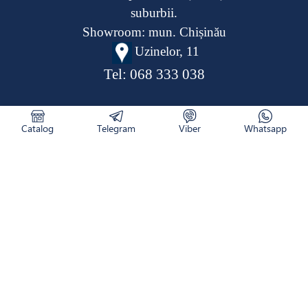
suburbii.
Showroom: mun. Chișinău
Uzinelor, 11
Tel:
068 333 038
Catalog
Telegram
Viber
Whatsapp
CATALOG
RETURNAREA PRODUSULUI
CUM COMAND
NOUTĂȚI
LIVRARE
CONTACTE
DESPRE NOI