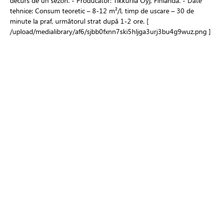
decurs de un sezon. - Producător: Tikkurila Oyj, Finlanda. - Date
tehnice: Consum teoretic – 8-12 m²/l, timp de uscare – 30 de
minute la praf, următorul strat după 1-2 ore. [
/upload/medialibrary/af6/sjbb0fxnn7ski5hljga3urj3bu4g9wuz.png ]