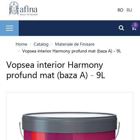
RO
RU
0
și faianță
Home
Catalog
Materiale de Finisare
Vopsea interior Harmony profund mat (baza A) - 9L
Vopsea interior Harmony
ale de Finisare
profund mat (baza A) - 9L
terior
ea decorativă
bilă