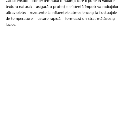
Caracteristici: - confer lemnului o nuanța care îi pune în valoare
textura natural; - asigură o protecție eficientă împotriva radiațiilor
ultravioletе; - rezistente la influențele atmosferice și la fluctuațiile
de temperature; - uscare rapidă; - formează un strat mătăsos și
lucios.