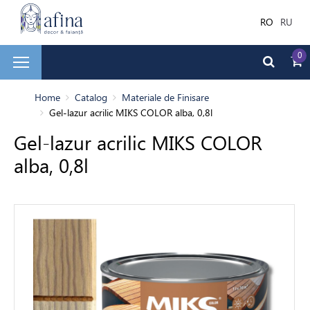
RO
RU
0
și faianță
Home
Catalog
Materiale de Finisare
Gel-lazur acrilic MIKS COLOR alba, 0,8l
Gel-lazur acrilic MIKS COLOR
ale de Finisare
alba, 0,8l
terior
ea decorativă
bilă