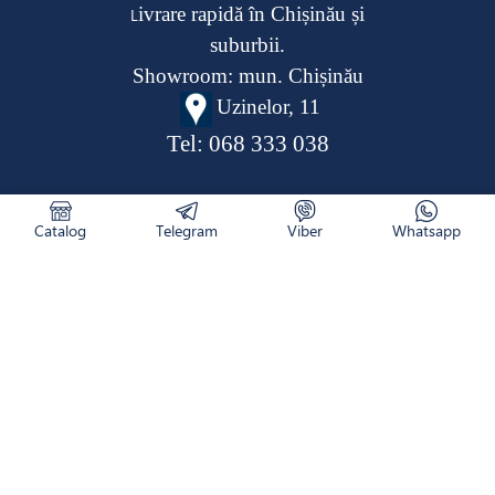
ivrare rapidă în Chișinău și
L
suburbii.
Showroom: mun. Chișinău
Uzinelor, 11
Tel:
068 333 038
Catalog
Telegram
Viber
Whatsapp
CATALOG
RETURNAREA PRODUSULUI
CUM COMAND
NOUTĂȚI
LIVRARE
CONTACTE
DESPRE NOI