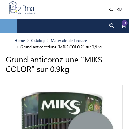
RO
RU
0
și faianță
Home
Catalog
Materiale de Finisare
Grund anticoroziune ”MIKS COLOR” sur 0,9kg
Grund anticoroziune ”MIKS
ale de Finisare
COLOR” sur 0,9kg
terior
ea decorativă
bilă