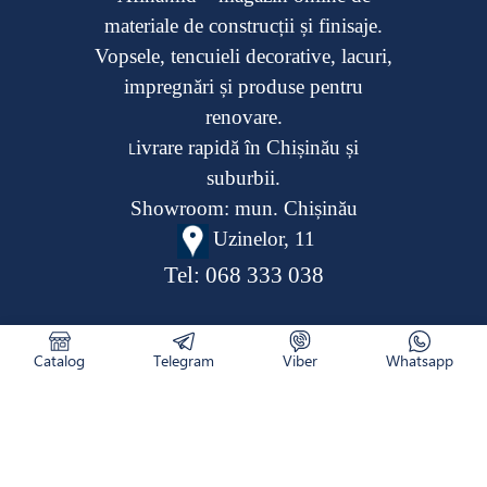
materiale de construcții și finisaje.
Vopsele, tencuieli decorative, lacuri,
impregnări și produse pentru
renovare.
ivrare rapidă în Chișinău și
L
suburbii.
Showroom: mun. Chișinău
Uzinelor, 11
Tel:
068 333 038
Catalog
Telegram
Viber
Whatsapp
CATALOG
RETURNAREA PRODUSULUI
CUM COMAND
NOUTĂȚI
LIVRARE
CONTACTE