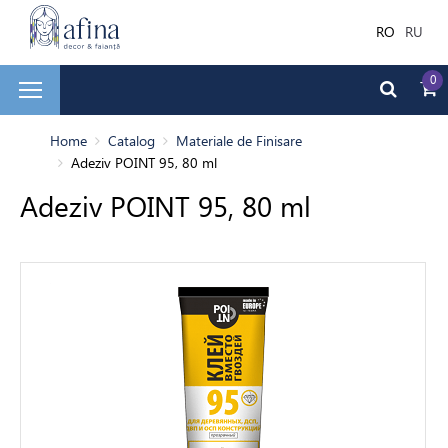
RO
RU
0
și faianță
Home
Catalog
Materiale de Finisare
Adeziv POINT 95, 80 ml
Adeziv POINT 95, 80 ml
ale de Finisare
terior
ea decorativă
bilă