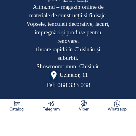
Afina.md – magazin online de
materiale de construcții și finisaje.
Vopsele, tencuieli decorative, lacuri,
impregnări și produse pentru
renovare.
ivrare rapidă în Chișinău și
L
suburbii.
Showroom: mun. Chișinău
Uzinelor, 11
Tel:
068 333 038
Catalog
Telegram
Viber
Whatsapp
CATALOG
RETURNAREA PRODUSULUI
CUM COMAND
NOUTĂȚI