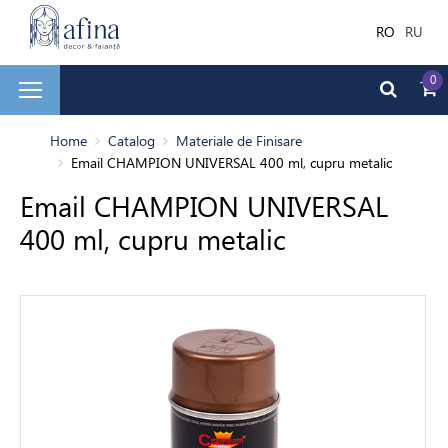
RO
RU
0
și faianță
Home
Catalog
Materiale de Finisare
Email CHAMPION UNIVERSAL 400 ml, cupru metalic
Email CHAMPION UNIVERSAL
ale de Finisare
400 ml, cupru metalic
terior
ea decorativă
bilă