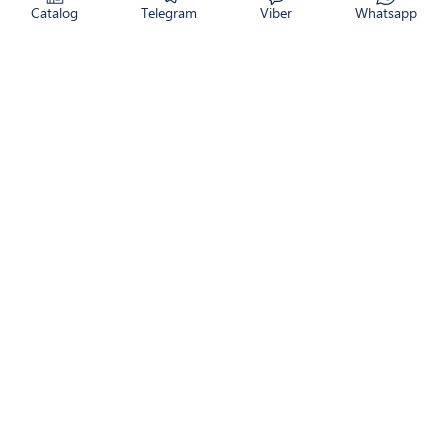
Catalog
Telegram
Viber
Whatsapp
CATALOG
RETURNAREA PRODUSULUI
CUM COMAND
NOUTĂȚI
LIVRARE
CONTACTE
DESPRE NOI
WhatsApp
Viber