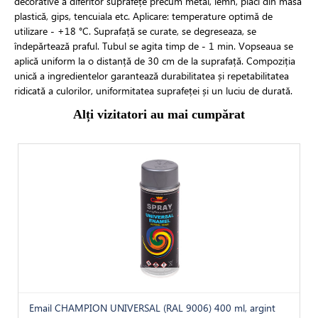
decorative a diferitor suprafețe precum metal, lemn, plăci din masă
plastică, gips, tencuiala etc. Aplicare: temperature optimă de
utilizare - +18 °C. Suprafață se curate, se degreseaza, se
îndepărtează praful. Tubul se agita timp de - 1 min. Vopseaua se
aplică uniform la o distanță de 30 cm de la suprafață. Compoziția
unică a ingredientelor garantează durabilitatea și repetabilitatea
ridicată a culorilor, uniformitatea suprafeței și un luciu de durată.
Alți vizitatori au mai cumpărat
Email CHAMPION UNIVERSAL (RAL 9006) 400 ml, argint