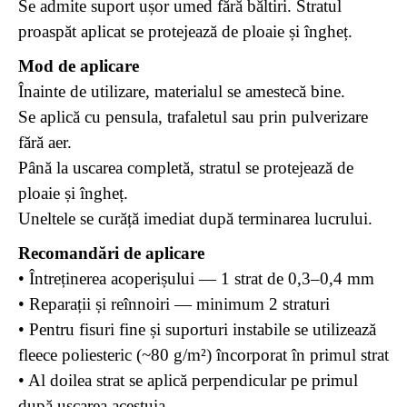
Se admite suport ușor umed fără băltiri. Stratul
proaspăt aplicat se protejează de ploaie și îngheț.
Mod de aplicare
Înainte de utilizare, materialul se amestecă bine.
Se aplică cu pensula, trafaletul sau prin pulverizare
fără aer.
Până la uscarea completă, stratul se protejează de
ploaie și îngheț.
Uneltele se curăță imediat după terminarea lucrului.
Recomandări de aplicare
• Întreținerea acoperișului — 1 strat de 0,3–0,4 mm
• Reparații și reînnoiri — minimum 2 straturi
• Pentru fisuri fine și suporturi instabile se utilizează
fleece poliesteric (~80 g/m²) încorporat în primul strat
• Al doilea strat se aplică perpendicular pe primul
după uscarea acestuia