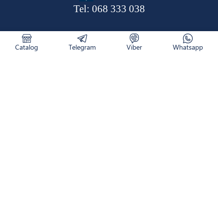
Tel:
068 333 038
Catalog
Telegram
Viber
Whatsapp
CATALOG
RETURNAREA PRODUSULUI
CUM COMAND
NOUTĂȚI
LIVRARE
CONTACTE
DESPRE NOI
WhatsApp
Viber