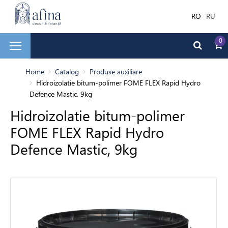
RO
RU
0
și faianță
Home
Catalog
Produse auxiliare
Hidroizolatie bitum-polimer FOME FLEX Rapid Hydro
Defence Mastic, 9kg
ale de Finisare
Hidroizolatie bitum-polimer
FOME FLEX Rapid Hydro
 de baie
Defence Mastic, 9kg
e auxiliare
uri uscate
banda de mascare