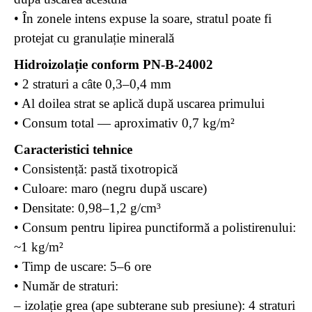
• În zonele intens expuse la soare, stratul poate fi
protejat cu granulație minerală
Hidroizolație conform PN-B-24002
• 2 straturi a câte 0,3–0,4 mm
• Al doilea strat se aplică după uscarea primului
• Consum total — aproximativ 0,7 kg/m²
Caracteristici tehnice
• Consistență: pastă tixotropică
• Culoare: maro (negru după uscare)
• Densitate: 0,98–1,2 g/cm³
• Consum pentru lipirea punctiformă a polistirenului:
~1 kg/m²
• Timp de uscare: 5–6 ore
• Număr de straturi:
– izolație grea (ape subterane sub presiune): 4 straturi