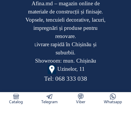
Afina.md – magazin online de
materiale de construcții și finisaje.
Vopsele, tencuieli decorative, lacuri,
impregnări și produse pentru
renovare.
ivrare rapidă în Chișinău și
L
suburbii.
Showroom: mun. Chișinău
Uzinelor, 11
Tel:
068 333 038
Catalog
Telegram
Viber
Whatsapp
CATALOG
RETURNAREA PRODUSULUI
CUM COMAND
NOUTĂȚI