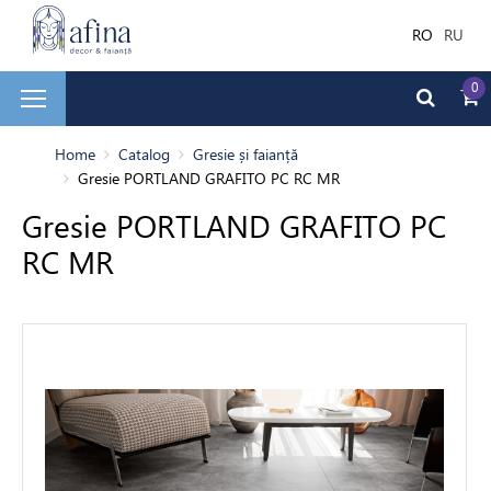
RO
RU
0
și faianță
Home
Catalog
Gresie și faianță
Gresie PORTLAND GRAFITO PC RC MR
adă
Gresie PORTLAND GRAFITO PC
RC MR
rior
dea
ale de Finisare
 de baie