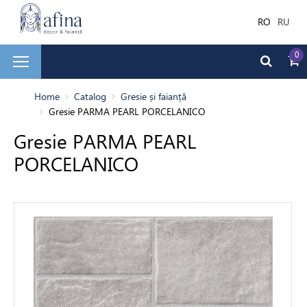
RO
RU
0
și faianță
Home
Catalog
Gresie și faianță
Gresie PARMA PEARL PORCELANICO
adă
Gresie PARMA PEARL
PORCELANICO
rior
dea
ale de Finisare
 de baie