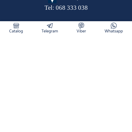
Tel:
068 333 038
Catalog
Telegram
Viber
Whatsapp
CATALOG
RETURNAREA PRODUSULUI
CUM COMAND
NOUTĂȚI
LIVRARE
CONTACTE
DESPRE NOI
WhatsApp
Viber