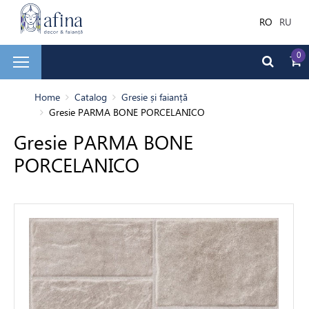
RO
RU
0
și faianță
Home
Catalog
Gresie și faianță
Gresie PARMA BONE PORCELANICO
adă
Gresie PARMA BONE
PORCELANICO
rior
dea
ale de Finisare
 de baie