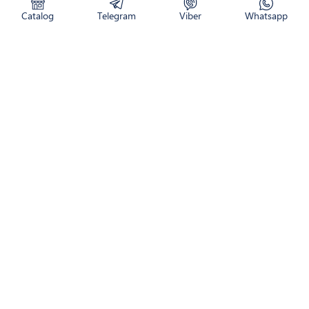
Catalog
Telegram
Viber
Whatsapp
CATALOG
RETURNAREA PRODUSULUI
CUM COMAND
NOUTĂȚI
LIVRARE
CONTACTE
DESPRE NOI
WhatsApp
Viber